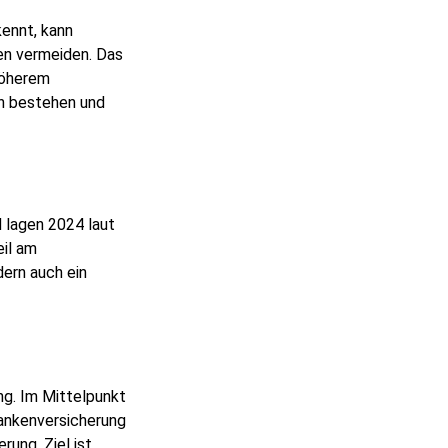
kennt, kann
en vermeiden. Das
höherem
n bestehen und
 lagen 2024 laut
eil am
dern auch ein
ng. Im Mittelpunkt
rankenversicherung
ung. Ziel ist