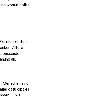
 und worauf sollte
Familien achten
enken. Ältere
ie passende
anung ab.
en Menschen sind
llel dazu gibt es
kommen 31,98