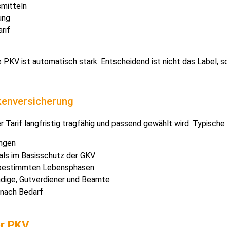
smitteln
ung
rif
 PKV ist automatisch stark. Entscheidend ist nicht das Label, s
nkenversicherung
r Tarif langfristig tragfähig und passend gewählt wird. Typische 
ungen
als im Basisschutz der GKV
n bestimmten Lebensphasen
ndige, Gutverdiener und Beamte
 nach Bedarf
er PKV