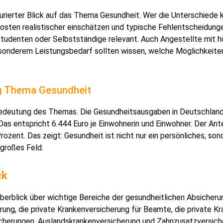
turierter Blick auf das Thema Gesundheit. Wer die Unterschiede 
osten realistischer einschätzen und typische Fehlentscheidung
, Studenten oder Selbstständige relevant. Auch Angestellte mit 
nderem Leistungsbedarf sollten wissen, welche Möglichkeite
g Thema Gesundheit
Bedeutung des Themas. Die Gesundheitsausgaben in Deutschland
 Das entspricht 6.444 Euro je Einwohnerin und Einwohner. Der Ant
rozent. Das zeigt: Gesundheit ist nicht nur ein persönliches, son
 großes Feld.
ck
Überblick über wichtige Bereiche der gesundheitlichen Absicheru
rung, die private Krankenversicherung für Beamte, die private K
cherungen, Auslandskrankenversicherung und Zahnzusatzversicher